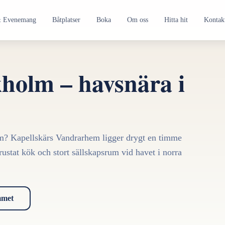
 & Evenemang
Båtplatser
Boka
Om oss
Hitta hit
Kontak
holm – havsnära i
olm? Kapellskärs Vandrarhem ligger drygt en timme
ustat kök och stort sällskapsrum vid havet i norra
mmet