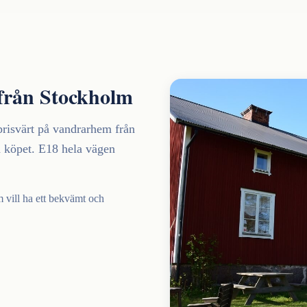
 från Stockholm
prisvärt på vandrarhem från
å köpet. E18 hela vägen
om vill ha ett bekvämt och