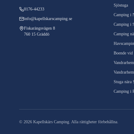
Sjöstuga
0176-44233
Camping i N
info@kapellskarscamping.se
Camping i 
Fiskarängsvägen 8
Camping nä
760 15 Gräddö
Havscampi
Boende vid
Vandrarhem
Vandrarhem 
Stuga nära
Camping i 
©
2026
Kapellskärs Camping.
Alla rättigheter förbehållna.