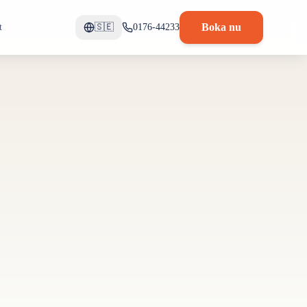
Boka nu
t
🇸🇪
0176-44233