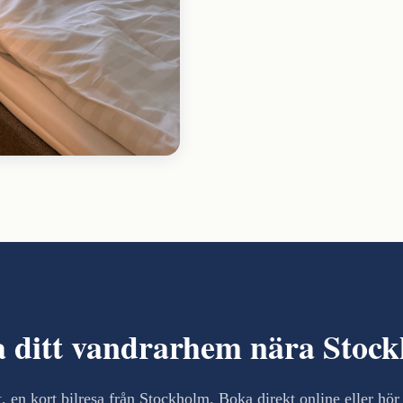
 ditt vandrarhem nära Stoc
t, en kort bilresa från Stockholm. Boka direkt online eller hör