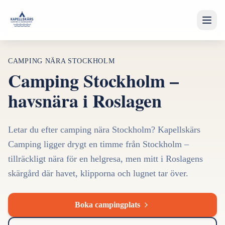
Hem
CAMPING NÄRA STOCKHOLM
Camping Stockholm –
Boende
havsnära i Roslagen
Aktiviteter & Evenemang
Båtplatser
Letar du efter camping nära Stockholm? Kapellskärs
Camping ligger drygt en timme från Stockholm –
Boka
tillräckligt nära för en helgresa, men mitt i Roslagens
skärgård där havet, klipporna och lugnet tar över.
Om oss
Hitta hit
Boka campingplats
Kontakt