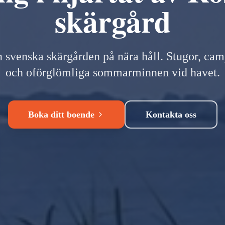
skärgård
 svenska skärgården på nära håll.
Stugor, cam
och oförglömliga sommarminnen vid havet.
Boka ditt boende
Kontakta oss