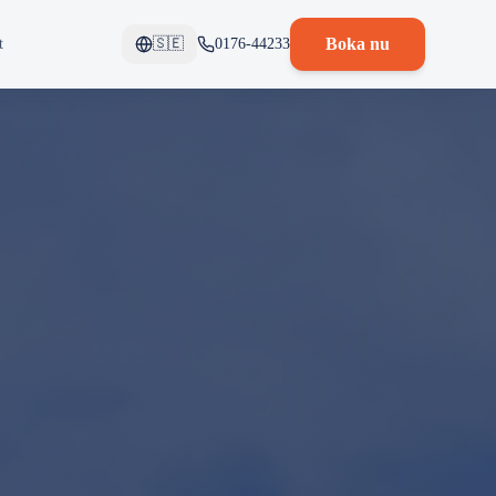
Boka nu
t
🇸🇪
0176-44233